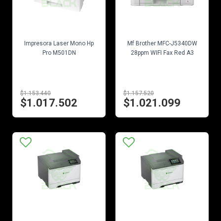
EN STOCK
EN STOCK
Impresora Laser Mono Hp
Mf Brother MFC-J5340DW
Pro M501DN
28ppm WIFI Fax Red A3
$1.153.440
$1.157.520
$1.017.502
$1.021.099
EN STOCK
EN STOCK