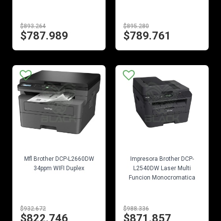
$893.264
$895.280
$787.989
$789.761
EN STOCK
EN STOCK
Mfl Brother DCP-L2660DW
Impresora Brother DCP-
34ppm WIFI Duplex
L2540DW Laser Multi
Funcion Monocromatica
$932.672
$988.336
$822.746
$871.857