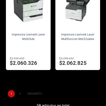
EN STOCK
EN STOCK
Impresora Lexmark Laser
Impresora Lexmark Laser
Ms826de
Multifuncion Mx632adwe
$2.335.600
$2.338.432
$2.060.326
$2.062.825
1
2
SIGUIENTE
58 artículos en total