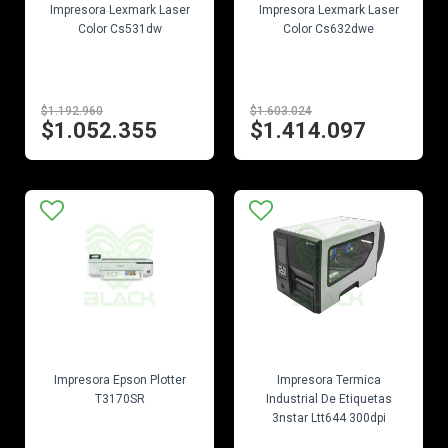
Impresora Lexmark Laser
Impresora Lexmark Laser
Color Cs531dw
Color Cs632dwe
$1.192.960
$1.603.024
$1.052.355
$1.414.097
EN STOCK
EN STOCK
Impresora Epson Plotter
Impresora Termica
T3170SR
Industrial De Etiquetas
3nstar Ltt644 300dpi