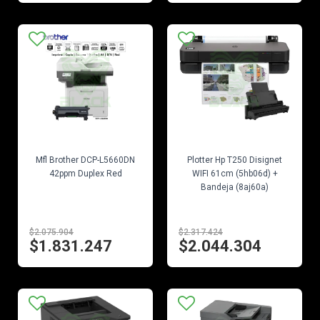
EN STOCK
EN STOCK
Mfl Brother DCP-L5660DN
Plotter Hp T250 Disignet
42ppm Duplex Red
WIFI 61cm (5hb06d) +
Bandeja (8aj60a)
$2.075.904
$2.317.424
$1.831.247
$2.044.304