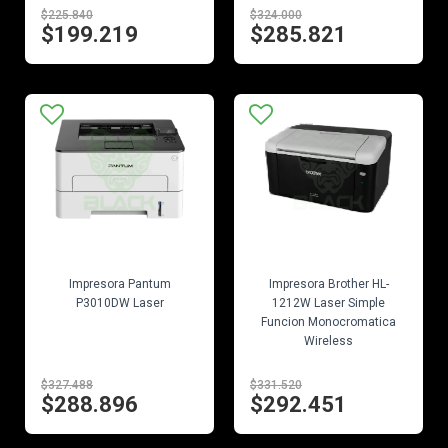
$225.840
$324.000
$199.219
$285.821
EN STOCK
EN STOCK
Impresora Pantum
Impresora Brother HL-
P3010DW Laser
1212W Laser Simple
Funcion Monocromatica
Wireless
$327.488
$331.520
$288.896
$292.451