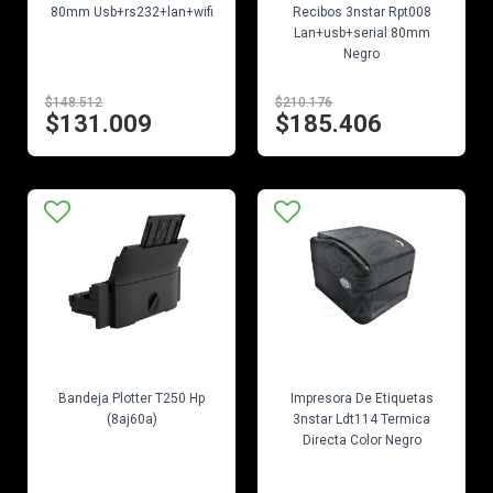
80mm Usb+rs232+lan+wifi
Recibos 3nstar Rpt008
Lan+usb+serial 80mm
Negro
$148.512
$210.176
$131.009
$185.406
EN STOCK
EN STOCK
Bandeja Plotter T250 Hp
Impresora De Etiquetas
(8aj60a)
3nstar Ldt114 Termica
Directa Color Negro