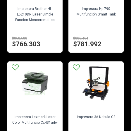
EN STOCK
EN STOCK
Impresora Brother HL-
Impresora Hp 790
L5210DN Laser Simple
Multifunción Smart Tank
Funcion Monocromatica
$868.688
$886.464
$766.303
$781.992
EN STOCK
EN STOCK
Impresora Lexmark Laser
Impresora 3d Nebula G3
Color Multifuncio Cx431adw