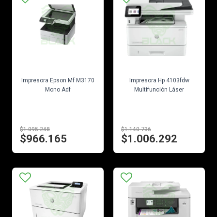
EN STOCK
EN STOCK
Impresora Epson Mf M3170
Impresora Hp 4103fdw
Mono Adf
Multifunción Láser
$1.095.248
$1.140.736
$966.165
$1.006.292