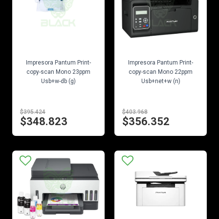
EN STOCK
EN STOCK
Impresora Pantum Print-
Impresora Pantum Print-
copy-scan Mono 23ppm
copy-scan Mono 22ppm
Usb+w-db (g)
Usb+net+w (n)
$395.424
$403.968
$348.823
$356.352