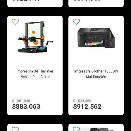
EN STOCK
EN STOCK
Impresora 3d Trimaker
Impresora Brother T830DW
Nebula Plus Cloud
Multifunción
$1.001.040
$1.034.480
$883.063
$912.562