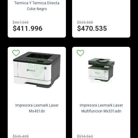
Termica Y Termica Directa
Color Negro
$467.040
$533.408
$411.996
$470.535
EN STOCK
EN STOCK
Impresora Lexmark Laser
Impresora Lexmark Laser
Ms431dn
Multifuncion Mx331adn
$545.408
$594.560