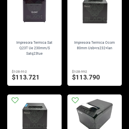
EN STOCK
EN STOCK
Impresora Termica Sat
Impresora Termica Ocom
Q23T Ue 230mm/S
80mm Usb+rs232+lan
Satq23tue
$128.912
$128.992
$113.721
$113.790