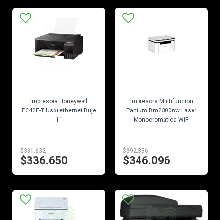
EN STOCK
EN STOCK
Impresora Honeywell
Impresora Multifuncion
PC42E-T Usb+ethernet Buje
Pantum Bm2300nw Laser
1`
Monocromatica WIFI
$381.632
$392.336
$336.650
$346.096