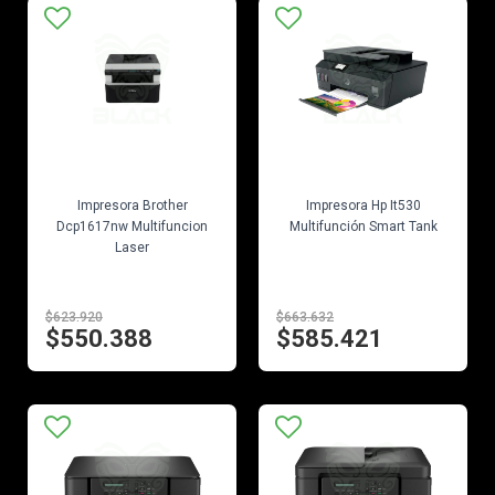
EN STOCK
EN STOCK
Impresora Brother
Impresora Hp It530
Dcp1617nw Multifuncion
Multifunción Smart Tank
Laser
$623.920
$663.632
$550.388
$585.421