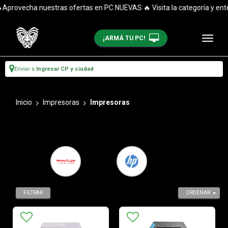
echa nuestras ofertas en PC NUEVAS 🔥 Visita la categoría y entérate 
¡ARMÁ TU PC!
Enviar a
Ingresar CP y ciudad
Inicio
Impresoras
Impresoras
FILTRAR
ORDENAR