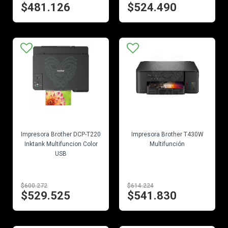
$481.126
$524.490
EN STOCK
EN STOCK
Impresora Brother DCP-T220
Impresora Brother T430W
Inktank Multifuncion Color
Multifunción
USB
$600.272
$614.224
$529.525
$541.830