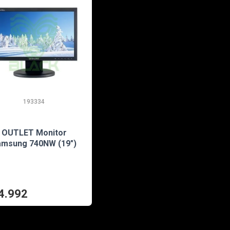
193334
EN STOCK
OUTLET Monitor
amsung 740NW (19")
4.992