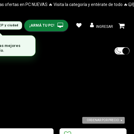
rtas en PC NUEVAS 🔥 Visita la categoría y entérate de todo 🔥😉🤯
¡ARMÁ TU PC!
CP y ciudad
INGRESAR
ORDENAR POR PRECIO