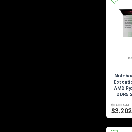
8
Notebo
Essentia
AMD Ryz
DDR5 S
5050 
$3.630.544
83
$3.202