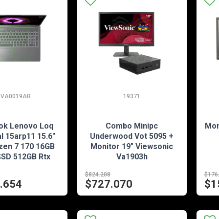
3VA0019AR
19371
EN STOCK
EN STOCK
ok Lenovo Loq
Combo Minipc
Mon
l 15arp11 15.6"
Underwood Vot 5095 +
en 7 170 16GB
Monitor 19" Viewsonic
SD 512GB Rtx
Va1903h
8GB Free Dos
$824.208
$176
va0019ar
.654
$727.070
$1