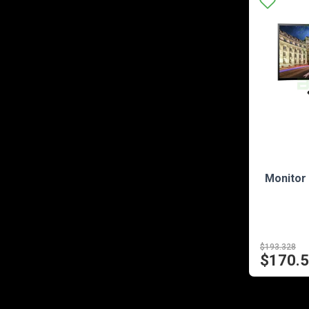
Monitor
$193.328
$170.