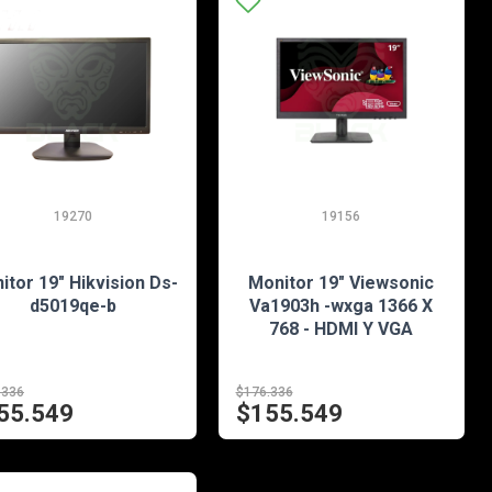
19270
19156
EN STOCK
EN STOCK
itor 19" Hikvision Ds-
Monitor 19" Viewsonic
d5019qe-b
Va1903h -wxga 1366 X
768 - HDMI Y VGA
.336
$176.336
55.549
$155.549