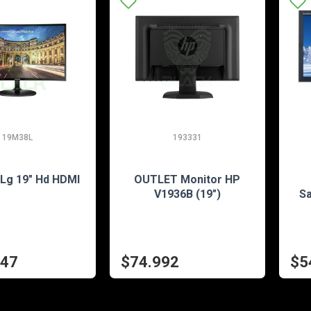
19M38L
193331
EN STOCK
EN STOCK
 Lg 19" Hd HDMI
OUTLET Monitor HP
V1936B (19")
S
547
$74.992
$5