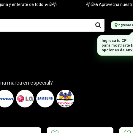
 y entérate de todo 🔥😉🤯
🤯😉🔥Aprovecha nuestras ofe
Ingresar 
na marca en especial?