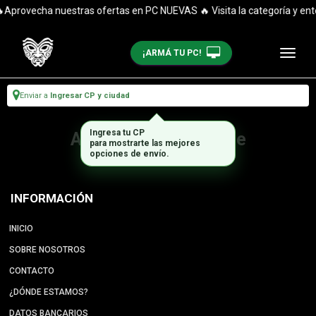
Aprovecha nuestras ofertas en PC NUEVAS 🔥 Visita la categoría y ent
¡ARMÁ TU PC!
Enviar a
Ingresar CP y ciudad
Ingresa tu CP
Artículo no disponible
para mostrarte las mejores
opciones de envío.
INFORMACIÓN
INICIO
SOBRE NOSOTROS
CONTACTO
¿DÓNDE ESTAMOS?
DATOS BANCARIOS