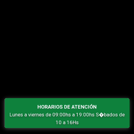
HORARIOS DE ATENCIÓN
Lunes a viernes de 09:00hs a 19:00hs S�bados de
10 a 16Hs