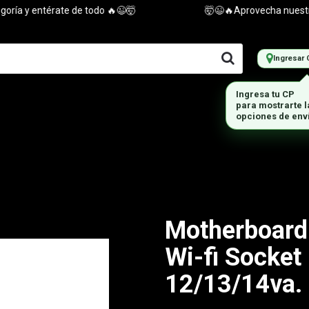
a y entérate de todo 🔥😉🤯
🤯😉🔥Aprovecha nuestras of
Ingresar 
Motherboard
Wi-fi Socket
12/13/14va.