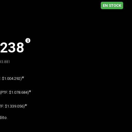
EN STOCK
.238
93.881
*
F:
$1.004.292)
*
(PTF:
$1.078.684)
*
TF:
$1.339.056)
dito
.