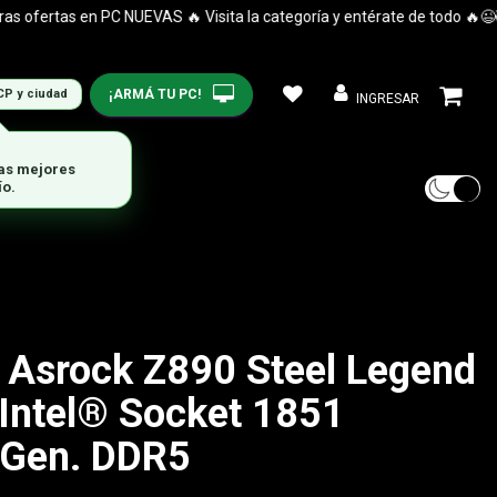
ertas en PC NUEVAS 🔥 Visita la categoría y entérate de todo 🔥😉🤯
¡ARMÁ TU PC!
CP y ciudad
INGRESAR
 Asrock Z890 Steel Legend
 Intel® Socket 1851
 Gen. DDR5