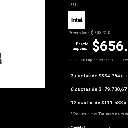
19921
$743.920
Precio lista
$656
Precio
especial
Precio sin impuestos nacionales: $5
3 cuotas de
$334.764
(PT
6 cuotas de
$179.780,67
12 cuotas de
$111.588
(P
* Pagando con
Tarjetas de cré
Cantidad