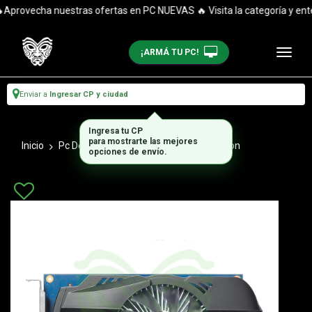
provecha nuestras ofertas en PC NUEVAS 🔥 Visita la categoría y entér
¡ARMÁ TU PC!
Enviar a
Ingresar CP y ciudad
Ingresa tu CP
para mostrarte las mejores
Inicio
Pc De Escritorio
Combos Actualizacion
opciones de envío.