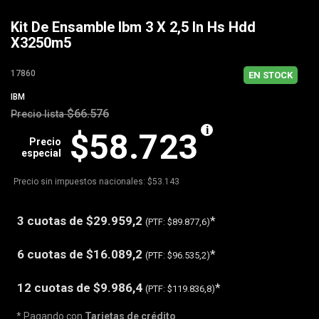
Kit De Ensamble Ibm 3 X 2,5 In Hs Hdd
X3250m5
17860
EN STOCK
IBM
$66.576
Precio lista
$58.723
Precio
especial
Precio sin impuestos nacionales: $53.143
3 cuotas de
$29.959,2
*
(PTF:
$89.877,6)
6 cuotas de
$16.089,2
*
(PTF:
$96.535,2)
12 cuotas de
$9.986,4
*
(PTF:
$119.836,8)
* Pagando con
Tarjetas de crédito
.