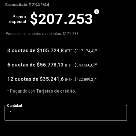
$234.944
Precio lista
$207.253
Precio
especial
Precio sin impuestos nacionales: $171.283
3 cuotas de
$105.724,8
*
(PTF:
$317.174,4)
6 cuotas de
$56.778,13
*
(PTF:
$340.668,8)
12 cuotas de
$35.241,6
*
(PTF:
$422.899,2)
* Pagando con
Tarjetas de crédito
.
Cantidad