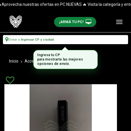
provecha nuestras ofertas en PC NUEVAS 🔥 Visita la categoría y entér
¡ARMÁ TU PC!
Enviar a
Ingresar CP y ciudad
Ingresa tu CP
para mostrarte las mejores
Inicio
Accesorios_1
Case Externo
opciones de envío.