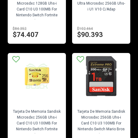
Microsdxc 128GB Uhs-i
Ultra Microsdxc 256GB Uhs-
Card C10 U3 100MB For
i U1 V10 C/Adap
Nintendo Switch Fortnite
Edition
$84.352
$102.464
$74.407
$90.393
EN STOCK
EN STOCK
Tarjeta De Memoria Sandisk
Tarjeta De Memoria Sandisk
Microsdxc 256GB Uhs-i
Microsdxc 256GB Uhs-i
Card C10 U3 100MB For
Card C10 U3 100MB For
Nintendo Switch Fortnite
Nintendo Switch Mario Bros
Edition
Edition