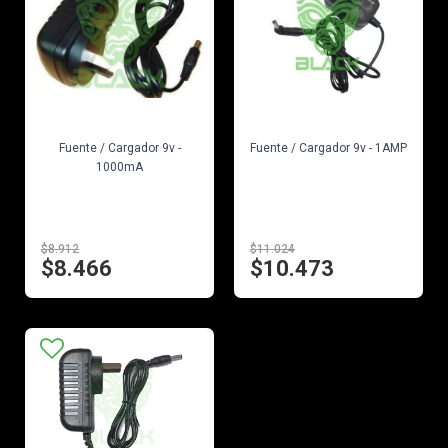
EN STOCK
EN STOCK
Fuente / Cargador 9v -
Fuente / Cargador 9v - 1AMP
1000mA
$8.912
$11.024
$8.466
$10.473