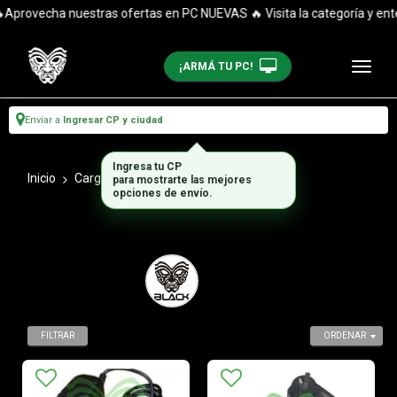
Aprovecha nuestras ofertas en PC NUEVAS 🔥 Visita la categoría y enté
¡ARMÁ TU PC!
Enviar a
Ingresar CP y ciudad
Ingresa tu CP
Inicio
Cargadores Notebooks
9v
para mostrarte las mejores
opciones de envío.
FILTRAR
ORDENAR