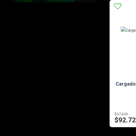
Cargador
$97.600
$92.7