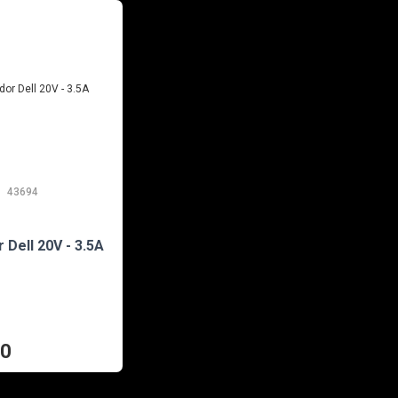
43694
EN STOCK
 Dell 20V - 3.5A
20