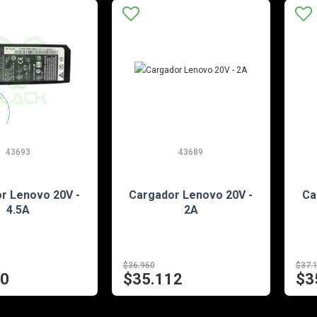
43693
43689
EN STOCK
EN STOCK
r Lenovo 20V -
Cargador Lenovo 20V -
Ca
4.5A
2A
$36.960
$37.
40
$35.112
$3