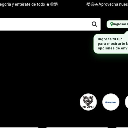
 y entérate de todo 🔥😉🤯
🤯😉🔥Aprovecha nuestras of
Ingresar 