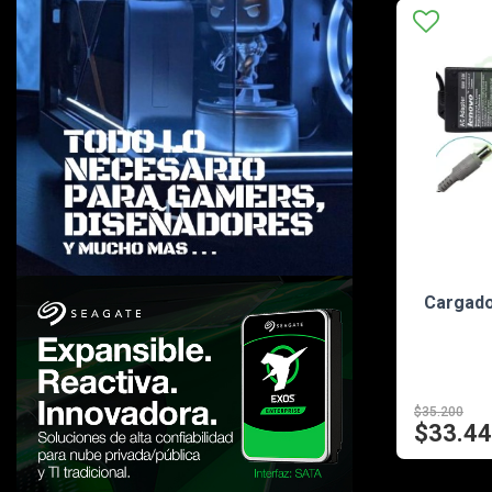
Cargado
$35.200
$33.4