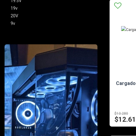
19.5V
19v
20V
9v
Cargador
$13.280
$12.6