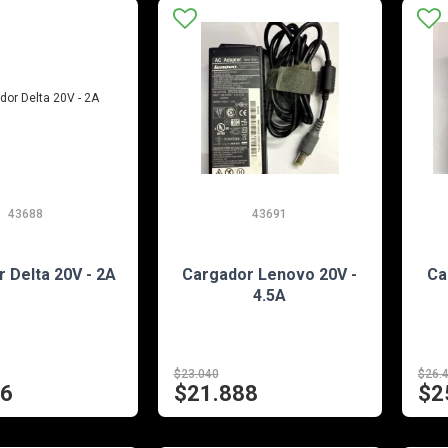
43688
43691
EN STOCK
EN STOCK
 Delta 20V - 2A
Cargador Lenovo 20V -
Ca
4.5A
$23.040
$26.
16
$21.888
$2