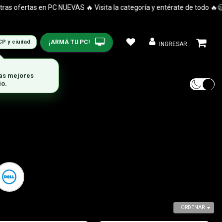
ertas en PC NUEVAS 🔥 Visita la categoría y entérate de todo 🔥😉🤯
¡ARMÁ TU PC!
CP y ciudad
INGRESAR
ORDENAR