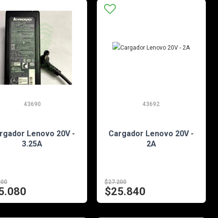
43690
43692
EN STOCK
EN STOCK
rgador Lenovo 20V -
Cargador Lenovo 20V -
3.25A
2A
400
$27.200
5.080
$25.840