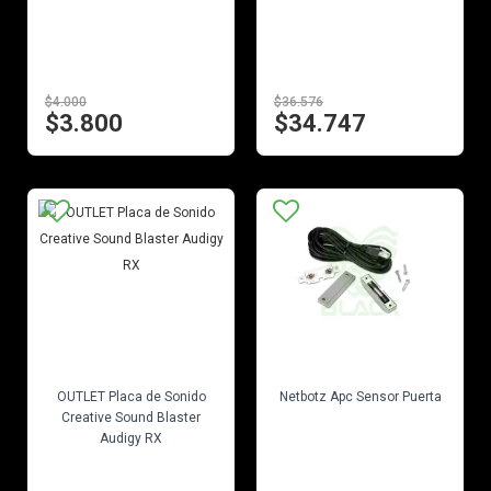
$4.000
$36.576
$3.800
$34.747
EN STOCK
EN STOCK
OUTLET Placa de Sonido
Netbotz Apc Sensor Puerta
Creative Sound Blaster
Audigy RX