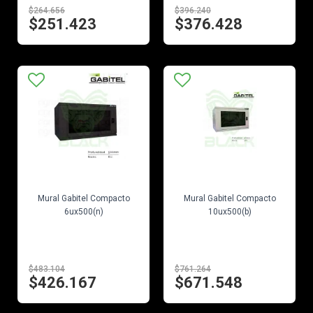
$264.656
$396.240
$251.423
$376.428
EN STOCK
EN STOCK
Mural Gabitel Compacto
Mural Gabitel Compacto
6ux500(n)
10ux500(b)
$483.104
$761.264
$426.167
$671.548