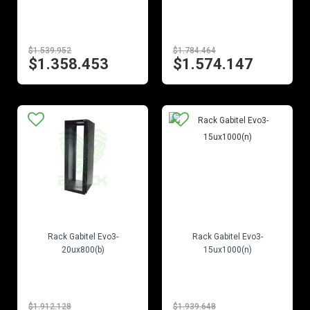
$1.539.952
$1.784.464
$1.358.453
$1.574.147
EN STOCK
EN STOCK
Rack Gabitel Evo3-
Rack Gabitel Evo3-
20ux800(b)
15ux1000(n)
$1.912.128
$1.939.648