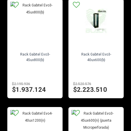
EN STOCK
EN STOCK
Rack Gabitel Evo3-
Rack Gabitel Evo3-
45ux800(b)
40ux600(b)
$2.195.936
$2.520.576
$1.937.124
$2.223.510