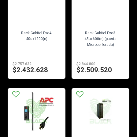
EN STOCK
EN STOCK
Rack Gabitel Evo4-
Rack Gabitel Evo3-
40ux1200(n)
45ux600(n) (puerta
Microperforada)
$2.757.632
$2.844.800
$2.432.628
$2.509.520