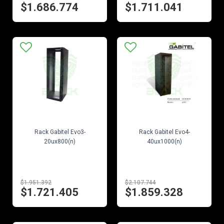
$1.686.774
$1.711.041
EN STOCK
EN STOCK
Rack Gabitel Evo3-
Rack Gabitel Evo4-
20ux800(n)
40ux1000(n)
$1.951.392
$2.107.744
$1.721.405
$1.859.328