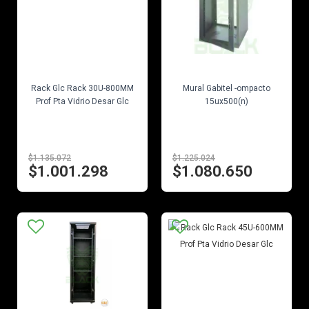
EN STOCK
EN STOCK
Rack Glc Rack 30U-800MM
Mural Gabitel -ompacto
Prof Pta Vidrio Desar Glc
15ux500(n)
$1.135.072
$1.225.024
$1.001.298
$1.080.650