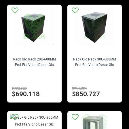
EN STOCK
EN STOCK
Rack Glc Rack 20U-600MM
Rack Glc Rack 30U-600MM
Prof Pta Vidrio Desar Glc
Prof Pta Vidrio Desar Glc
$782.320
$964.384
$690.118
$850.727