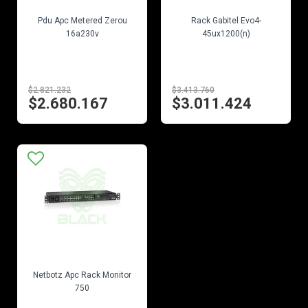
EN STOCK
EN STOCK
Pdu Apc Metered Zerou
Rack Gabitel Evo4-
16a230v
45ux1200(n)
$2.821.232
$3.413.760
$2.680.167
$3.011.424
EN STOCK
Netbotz Apc Rack Monitor
750