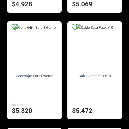
$4.928
$5.069
EN STOCK
EN STOCK
Conexi�n Sata Externo
Cable Sata Pack x10
$5.600
$5.320
$5.472