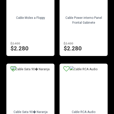
EN STOCK
EN STOCK
Cable Molex a Floppy
Cable Power interno Panel
Frontal Gabinete
$2.400
$2.400
$2.280
$2.280
EN STOCK
EN STOCK
Cable Sata 90� Naranja
Cable RCA Audio