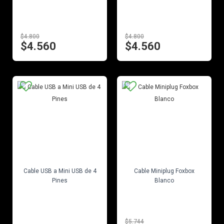
$4.800
$4.800
$4.560
$4.560
EN STOCK
EN STOCK
Cable USB a Mini USB de 4
Cable Miniplug Foxbox
Pines
Blanco
$5.744