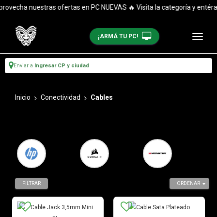
ha nuestras ofertas en PC NUEVAS 🔥 Visita la categoría y entérate d
¡ARMÁ TU PC!
Enviar a
Ingresar CP y ciudad
Inicio
Conectividad
Cables
FILTRAR
ORDENAR