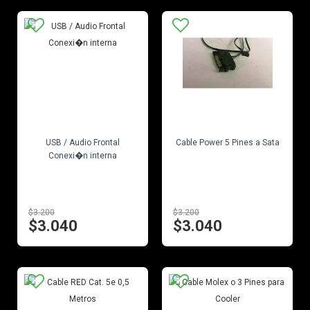
EN STOCK
EN STOCK
USB / Audio Frontal
Cable Power 5 Pines a Sata
Conexi�n interna
$3.200
$3.200
$3.040
$3.040