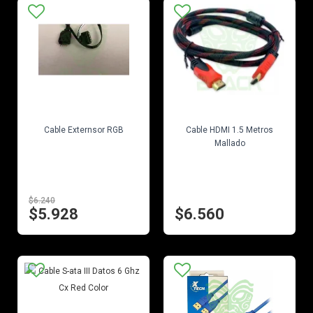
EN STOCK
EN STOCK
Cable Externsor RGB
Cable HDMI 1.5 Metros
Mallado
$6.240
$5.928
$6.560