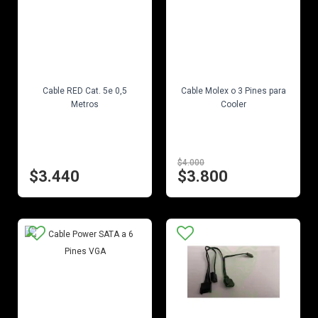
EN STOCK
EN STOCK
Cable RED Cat. 5e 0,5
Cable Molex o 3 Pines para
Metros
Cooler
$4.000
$3.440
$3.800