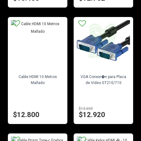
EN STOCK
EN STOCK
Cable HDMI 10 Metros
VGA Conexi�n para Placa
Mallado
de Video GT210/710
$13.600
$12.800
$12.920