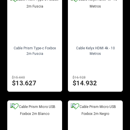
EN STOCK
EN STOCK
Cable Prism Type-c Foxbox
Cable Kelyx HDMI 4k - 10
2m Fuscia
Metros
$15.440
$16.928
$13.627
$14.932