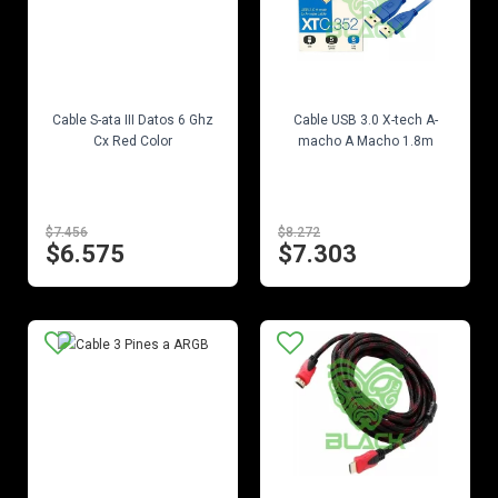
EN STOCK
EN STOCK
Cable S-ata III Datos 6 Ghz
Cable USB 3.0 X-tech A-
Cx Red Color
macho A Macho 1.8m
$7.456
$8.272
$6.575
$7.303