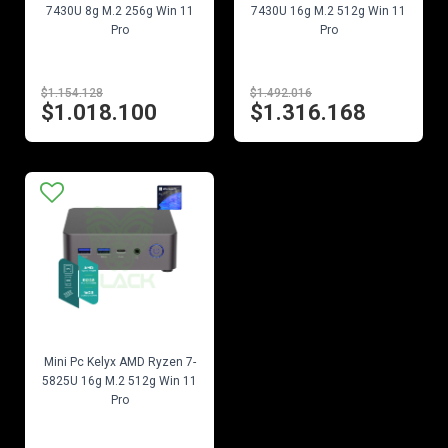
7430U 8g M.2 256g Win 11
7430U 16g M.2 512g Win 11
Pro
Pro
$1.154.128
$1.492.016
$1.018.100
$1.316.168
EN STOCK
Mini Pc Kelyx AMD Ryzen 7-
5825U 16g M.2 512g Win 11
Pro