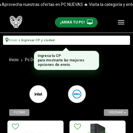
provecha nuestras ofertas en PC NUEVAS 🔥 Visita la categoría y enté
¡ARMÁ TU PC!
Enviar a
Ingresar CP y ciudad
Ingresa tu CP
Inicio
Pc De Escritorio
Mini PC
para mostrarte las mejores
opciones de envío.
FILTRAR
ORDENAR