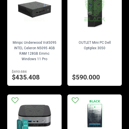
EN STOCK
EN STOCK
Minipc Underwood Vot5095
OUTLET Mini PC Dell
INTEL Celeron N5095 4GB
Optiplex 3050
RAM 128GB Emmc
Windows 11 Pro
$493.584
$435.408
$590.000