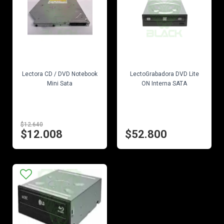
EN STOCK
EN STOCK
Lectora CD / DVD Notebook
LectoGrabadora DVD Lite
Mini Sata
ON Interna SATA
$12.640
$12.008
$52.800