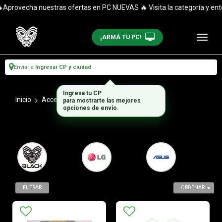
Aprovecha nuestras ofertas en PC NUEVAS 🔥 Visita la categoría y enté
¡ARMÁ TU PC!
Enviar a
Ingresar CP y ciudad
Ingresa tu CP
Inicio
Accesorios_1
LectoGrabadoras
para mostrarte las mejores
opciones de envío.
FILTRAR
ORDENAR