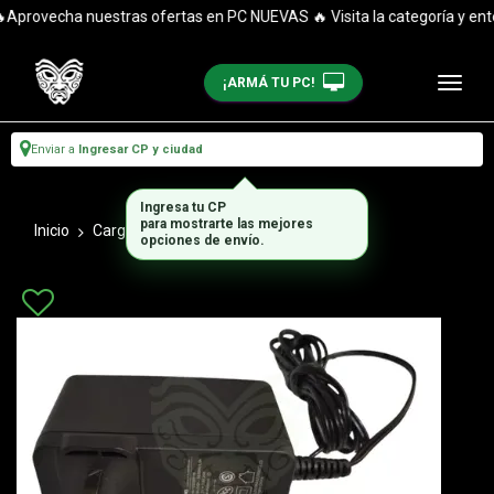
provecha nuestras ofertas en PC NUEVAS 🔥 Visita la categoría y enté
¡ARMÁ TU PC!
Enviar a
Ingresar CP y ciudad
Ingresa tu CP
para mostrarte las mejores
Inicio
Cargadores Notebooks
12v
opciones de envío.