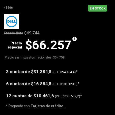
43666
EN STOCK
$69.744
Precio lista
$66.257
Precio
especial
Precio sin impuestos nacionales: $54.758
3 cuotas de
$31.384,8
*
(PTF:
$94.154,4)
6 cuotas de
$16.854,8
*
(PTF:
$101.128,8)
12 cuotas de
$10.461,6
*
(PTF:
$125.539,2)
* Pagando con
Tarjetas de crédito
.