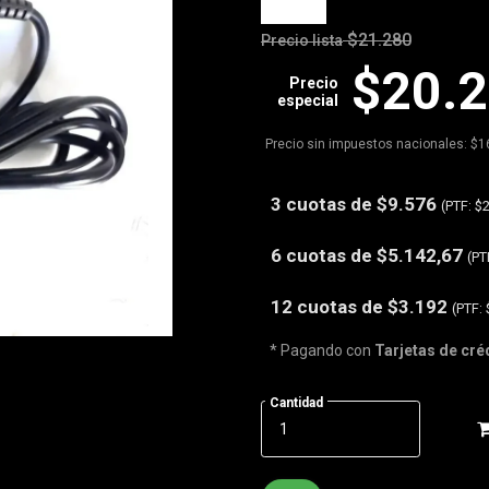
$21.280
Precio lista
$20.
Precio
especial
Precio sin impuestos nacionales: $1
3 cuotas de
$9.576
(PTF:
$2
6 cuotas de
$5.142,67
(PT
12 cuotas de
$3.192
(PTF:
* Pagando con
Tarjetas de cré
Cantidad