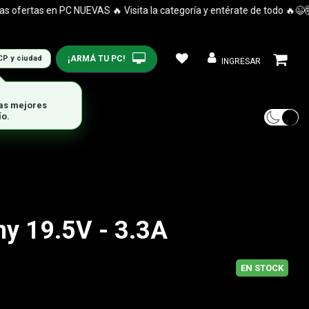
rtas en PC NUEVAS 🔥 Visita la categoría y entérate de todo 🔥😉🤯
¡ARMÁ TU PC!
CP y ciudad
INGRESAR
y 19.5V - 3.3A
EN STOCK