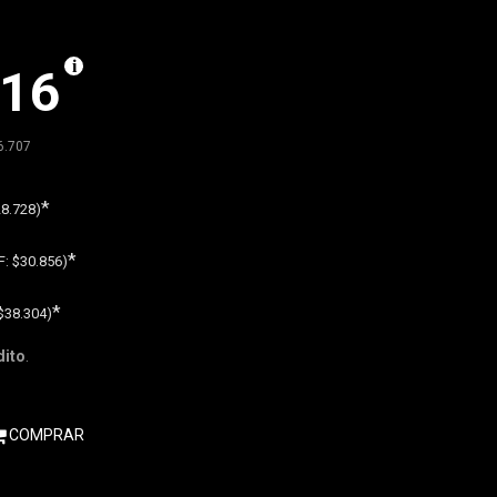
216
6.707
*
8.728)
*
F:
$30.856)
*
$38.304)
dito
.
COMPRAR