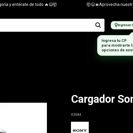
 y entérate de todo 🔥😉🤯
🤯😉🔥Aprovecha nuestras ofe
Ingresar 
Cargador Son
43684