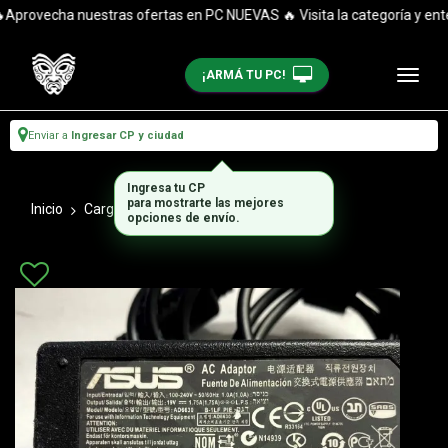
provecha nuestras ofertas en PC NUEVAS 🔥 Visita la categoría y entér
¡ARMÁ TU PC!
Enviar a
Ingresar CP y ciudad
Ingresa tu CP
para mostrarte las mejores
Inicio
Cargadores Notebooks
19v
opciones de envío.