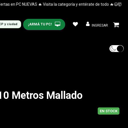
 en PC NUEVAS 🔥 Visita la categoría y entérate de todo 🔥😉🤯
¡ARMÁ TU PC!
CP y ciudad
INGRESAR
10 Metros Mallado
EN STOCK