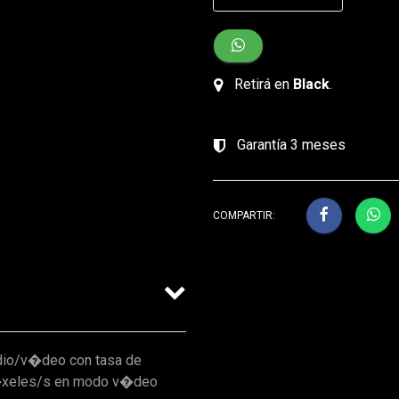
Retirá en
Black
.
Garantía 3 meses
COMPARTIR:
udio/v�deo con tasa de
p�xeles/s en modo v�deo