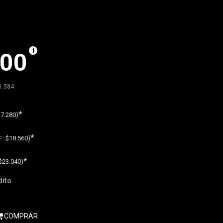
800
1.584
*
7.280)
*
F:
$18.560)
*
$23.040)
dito
.
COMPRAR