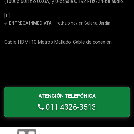
(1080p 60Hz o UXGA) y 8-canales/192 kHz/24-bit audio.
[L]
✅
ENTREGA INMEDIATA
— retiralo hoy en Galería Jardín
Cable HDMI 10 Metros Mallado. Cable de conexión.
ATENCIÓN TELEFÓNICA
011 4326-3513