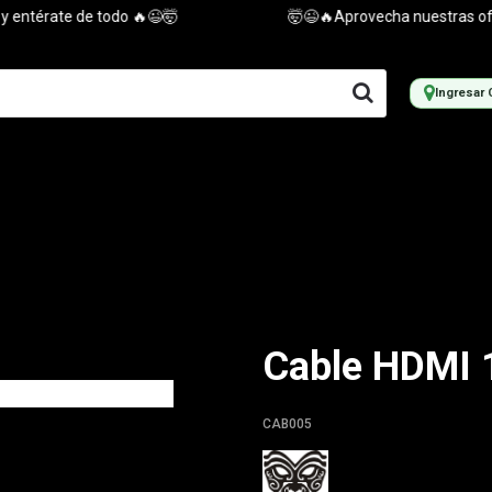
ntérate de todo 🔥😉🤯
🤯😉🔥Aprovecha nuestras ofertas
Ingresar 
Cable HDMI 
CAB005