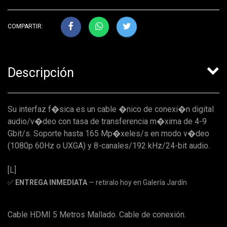
COMPARTIR:
Descripción
Su interfaz f�sica es un cable �nico de conexi�n digital
audio/v�deo con tasa de transferencia m�xima de 4-9
Gbit/s. Soporte hasta 165 Mp�xeles/s en modo v�deo
(1080p 60Hz o UXGA) y 8-canales/192 kHz/24-bit audio.
[L]
✅
ENTREGA INMEDIATA
— retiralo hoy en Galería Jardín
Cable HDMI 5 Metros Mallado. Cable de conexión.