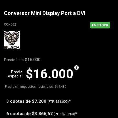
Conversor Mini Display Port a DVI
CON002
EN STOCK
$16.000
Precio lista
$16.000
Precio
especial
Precio sin impuestos nacionales: $14.480
3 cuotas de
$7.200
*
(PTF:
$21.600)
6 cuotas de
$3.866,67
*
(PTF:
$23.200)