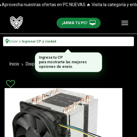
provecha nuestras ofertas en PC NUEVAS 🔥 Visita la categoría y enté
¡ARMÁ TU PC!
Enviar a
Ingresar CP y ciudad
Ingresa tu CP
para mostrarte las mejores
Inicio
Disipadores
Aire
opciones de envío.