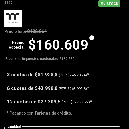
5647
EN STOCK
$182.064
Precio lista
$160.609
Precio
especial
Precio sin impuestos nacionales: $132.735
3 cuotas de
$81.928,8
*
(PTF:
$245.786,4)
6 cuotas de
$43.998,8
*
(PTF:
$263.992,8)
12 cuotas de
$27.309,6
*
(PTF:
$327.715,2)
* Pagando con
Tarjetas de crédito
.
Cantidad