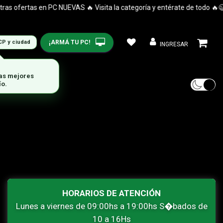
 ofertas en PC NUEVAS 🔥 Visita la categoría y entérate de todo 🔥😉
¡ARMÁ TU PC!
CP y ciudad
INGRESAR
las mejores
ío.
HORARIOS DE ATENCIÓN
Lunes a viernes de 09:00hs a 19:00hs S�bados de
10 a 16Hs