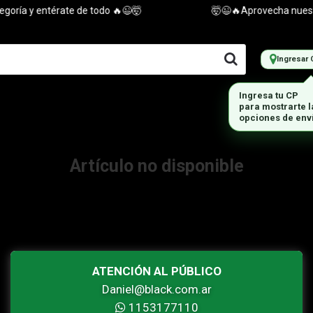
oría y entérate de todo 🔥😉🤯
🤯😉🔥Aprovecha nuestras
Ingresar 
Ingresa tu CP
para mostrarte 
opciones de env
Artículo no disponible
ATENCIÓN AL PÚBLICO
Daniel@black.com.ar
1153177110