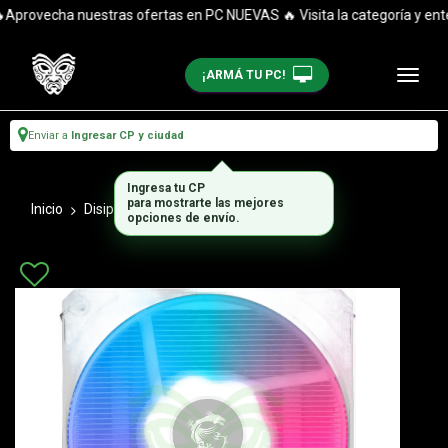
provecha nuestras ofertas en PC NUEVAS 🔥 Visita la categoría y entér
¡ARMÁ TU PC!
Enviar a
Ingresar CP y ciudad
Ingresa tu CP
para mostrarte las mejores
Inicio
Disipadores
Coolers
opciones de envío.