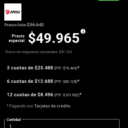
$56.640
Precio lista
$49.965
Precio
especial
Precio sin impuestos nacionales: $41.293
3 cuotas de
$25.488
*
(PTF:
$76.464)
6 cuotas de
$13.688
*
(PTF:
$82.128)
12 cuotas de
$8.496
*
(PTF:
$101.952)
* Pagando con
Tarjetas de crédito
.
Cantidad