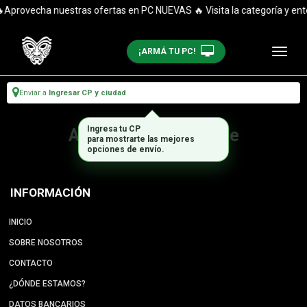
Aprovecha nuestras ofertas en PC NUEVAS 🔥 Visita la categoría y ent
¡ARMÁ TU PC!
Enviar a
Ingresar CP y ciudad
Ingresa tu CP
Artículo no disponible
para mostrarte las mejores
opciones de envío.
INFORMACIÓN
INICIO
SOBRE NOSOTROS
CONTACTO
¿DÓNDE ESTAMOS?
DATOS BANCARIOS