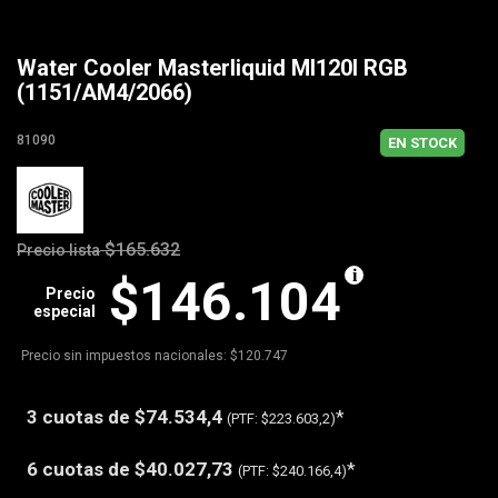
Water Cooler Masterliquid Ml120l RGB
(1151/AM4/2066)
81090
EN STOCK
$165.632
Precio lista
$146.104
Precio
especial
Precio sin impuestos nacionales: $120.747
3 cuotas de
$74.534,4
*
(PTF:
$223.603,2)
6 cuotas de
$40.027,73
*
(PTF:
$240.166,4)