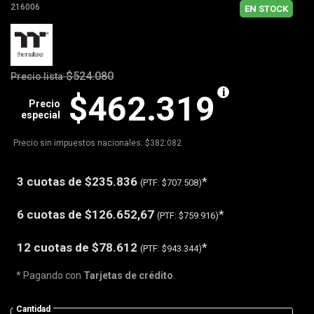
216006
EN STOCK
$524.080
Precio lista
$462.319
Precio
especial
Precio sin impuestos nacionales: $382.082
3 cuotas de
$235.836
*
(PTF:
$707.508)
6 cuotas de
$126.652,67
*
(PTF:
$759.916)
12 cuotas de
$78.612
*
(PTF:
$943.344)
* Pagando con
Tarjetas de crédito
.
Cantidad