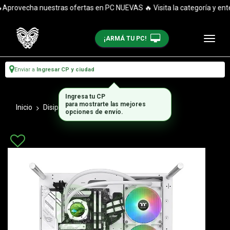
provecha nuestras ofertas en PC NUEVAS 🔥 Visita la categoría y entér
¡ARMÁ TU PC!
Enviar a
Ingresar CP y ciudad
Ingresa tu CP
para mostrarte las mejores
Inicio
Disipadores
Coolers
opciones de envío.