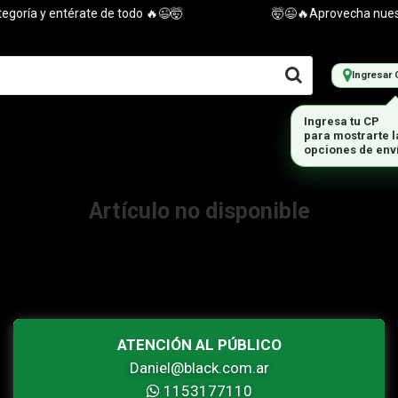
oría y entérate de todo 🔥😉🤯
🤯😉🔥Aprovecha nuestra
Ingresar 
Ingresa tu CP
para mostrarte 
opciones de env
Artículo no disponible
ATENCIÓN AL PÚBLICO
Daniel@black.com.ar
1153177110