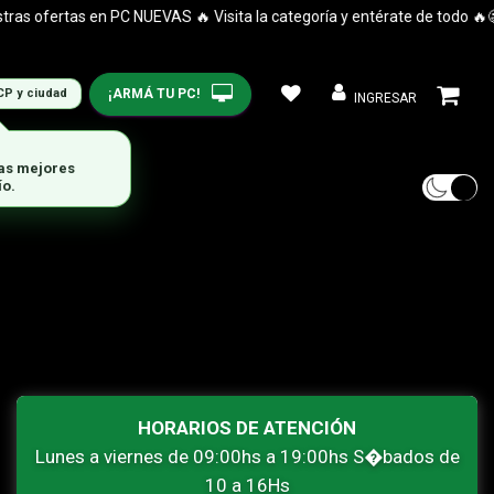
s ofertas en PC NUEVAS 🔥 Visita la categoría y entérate de todo 🔥😉
¡ARMÁ TU PC!
CP y ciudad
INGRESAR
las mejores
ío.
HORARIOS DE ATENCIÓN
Lunes a viernes de 09:00hs a 19:00hs S�bados de
10 a 16Hs