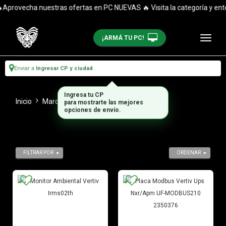
provecha nuestras ofertas en PC NUEVAS 🔥 Visita la categoría y entér
¡ARMÁ TU PC!
Enviar a
Ingresar CP y ciudad
Ingresa tu CP
Inicio
Marca
VERTIV
para mostrarte las mejores
opciones de envío.
FILTRAR POR
ORDENAR