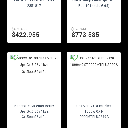
Placa Snmp Vertiv Ups Ita
Placa Snmp Vertiv Ups Gxt5
2351817
Rdu 101 (solo Gxt5)
$479.456
$876.944
$422.955
$773.585
EN STOCK
EN STOCK
Banco De Baterias Vertiv
Ups Vertiv Gxt-mt 2kva
Ups Gxt5 36v 1kva
1800w GXT-
Gxt5ebc36vrt2u
2000MTPLUS230A