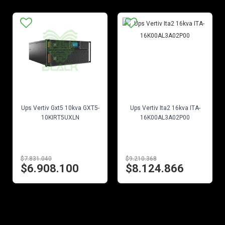
EN STOCK
EN STOCK
Ups Vertiv Gxt5 10kva GXT5-
Ups Vertiv Ita2 16kva ITA-
10KIRT5UXLN
16K00AL3A02P00
$7.831.040
$9.210.368
$6.908.100
$8.124.866