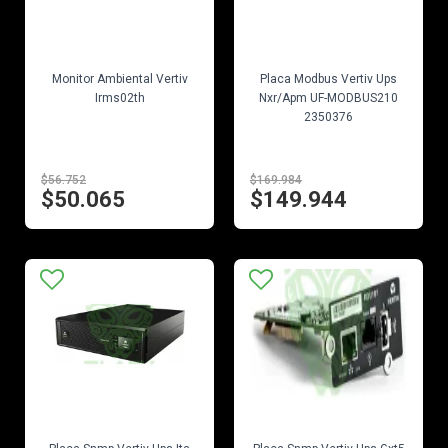
EN STOCK
EN STOCK
Monitor Ambiental Vertiv
Placa Modbus Vertiv Ups
Irms02th
Nxr/Apm UF-MODBUS210
2350376
$56.752
$169.984
$50.065
$149.944
EN STOCK
EN STOCK