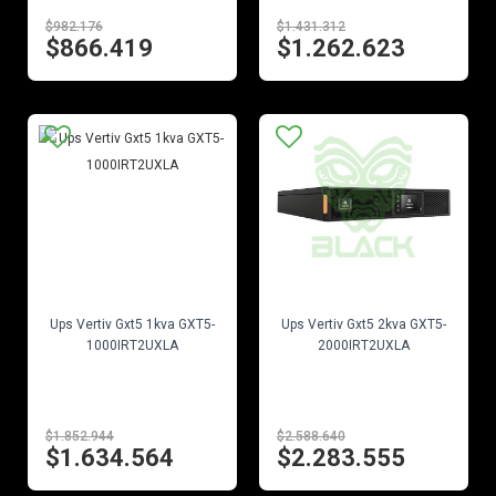
$982.176
$1.431.312
$866.419
$1.262.623
EN STOCK
EN STOCK
Ups Vertiv Gxt5 1kva GXT5-
Ups Vertiv Gxt5 2kva GXT5-
1000IRT2UXLA
2000IRT2UXLA
$1.852.944
$2.588.640
$1.634.564
$2.283.555