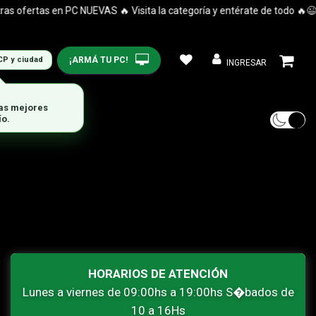
 ofertas en PC NUEVAS 🔥 Visita la categoría y entérate de todo 🔥😉
¡ARMÁ TU PC!
CP y ciudad
INGRESAR
las mejores
ío.
HORARIOS DE ATENCIÓN
Lunes a viernes de 09:00hs a 19:00hs S�bados de
10 a 16Hs