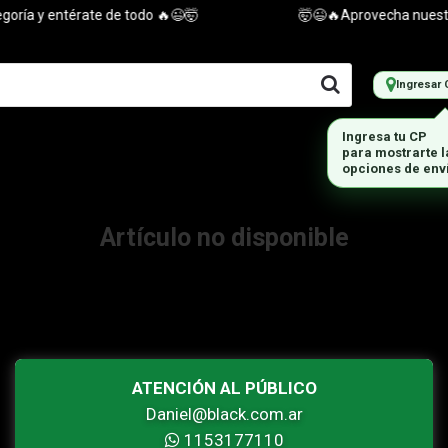
ría y entérate de todo 🔥😉🤯
🤯😉🔥Aprovecha nuestras
Ingresar 
Ingresa tu CP
para mostrarte 
opciones de env
Artículo no disponible
ATENCIÓN AL PÚBLICO
Daniel@black.com.ar
1153177110