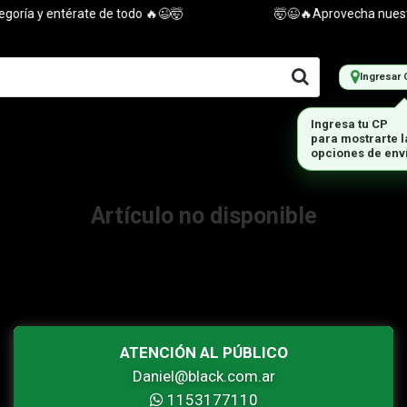
oría y entérate de todo 🔥😉🤯
🤯😉🔥Aprovecha nuestras
Ingresar 
Ingresa tu CP
para mostrarte 
opciones de env
Artículo no disponible
ATENCIÓN AL PÚBLICO
Daniel@black.com.ar
1153177110