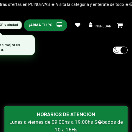
 ofertas en PC NUEVAS 🔥 Visita la categoría y entérate de todo 🔥😉
¡ARMÁ TU PC!
CP y ciudad
INGRESAR
las mejores
ío.
HORARIOS DE ATENCIÓN
Lunes a viernes de 09:00hs a 19:00hs S�bados de
10 a 16Hs