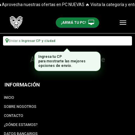
Aprovecha nuestras ofertas en PC NUEVAS 🔥 Visita la categoría y ent
¡ARMÁ TU PC!
Enviar a
Ingresar CP y ciudad
Ingresa tu CP
Artículo no disponible
para mostrarte las mejores
opciones de envío.
INFORMACIÓN
INICIO
SOBRE NOSOTROS
CONTACTO
¿DÓNDE ESTAMOS?
DATOS BANCARIOS