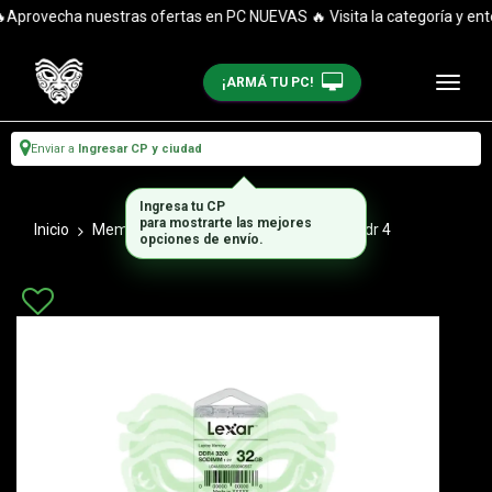
provecha nuestras ofertas en PC NUEVAS 🔥 Visita la categoría y enté
¡ARMÁ TU PC!
Enviar a
Ingresar CP y ciudad
Ingresa tu CP
para mostrarte las mejores
Inicio
Memorias Ram Notebook
Sodimm Ddr 4
opciones de envío.