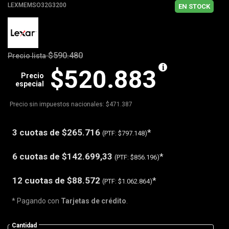
LEXMEMSO32G3200
EN STOCK
$590.480
Precio lista
$520.883
Precio
especial
Precio sin impuestos nacionales: $471.387
3 cuotas de
$265.716
*
(PTF:
$797.148)
6 cuotas de
$142.699,33
*
(PTF:
$856.196)
12 cuotas de
$88.572
*
(PTF:
$1.062.864)
* Pagando con
Tarjetas de crédito
.
Cantidad