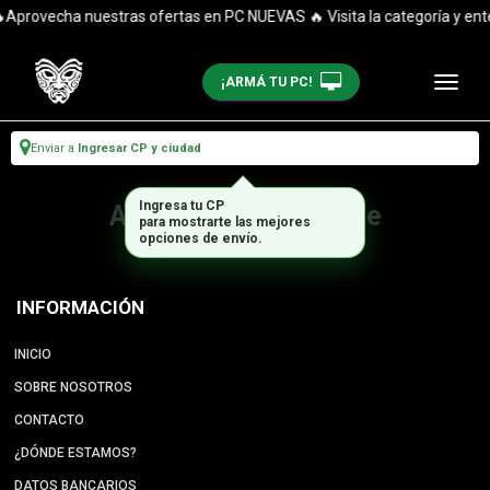
Aprovecha nuestras ofertas en PC NUEVAS 🔥 Visita la categoría y enté
¡ARMÁ TU PC!
Enviar a
Ingresar CP y ciudad
Ingresa tu CP
Artículo no disponible
para mostrarte las mejores
opciones de envío.
INFORMACIÓN
INICIO
SOBRE NOSOTROS
CONTACTO
¿DÓNDE ESTAMOS?
DATOS BANCARIOS