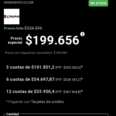
KINMEMKVR32S22W
EN STOCK
$226.336
Precio lista
$199.656
Precio
especial
Precio sin impuestos nacionales: $180.684
3 cuotas de
$101.851,2
*
(PTF:
$305.553,6)
6 cuotas de
$54.697,87
*
(PTF:
$328.187,2)
12 cuotas de
$33.950,4
*
(PTF:
$407.404,8)
* Pagando con
Tarjetas de crédito
.
Cantidad