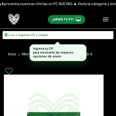
provecha nuestras ofertas en PC NUEVAS 🔥 Visita la categoría y enté
¡ARMÁ TU PC!
Enviar a
Ingresar CP y ciudad
Ingresa tu CP
para mostrarte las mejores
Inicio
Memorias Ram Notebook
Sodimm Ddr 4
opciones de envío.