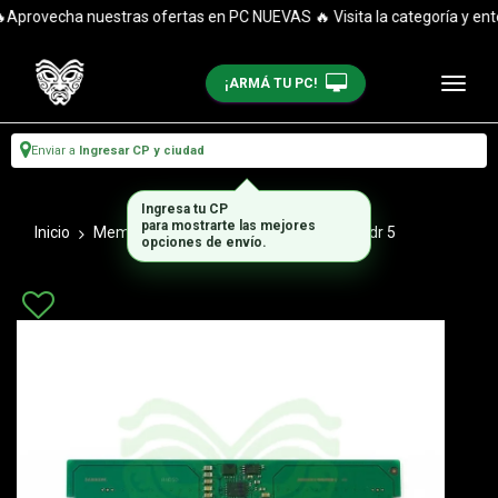
provecha nuestras ofertas en PC NUEVAS 🔥 Visita la categoría y entér
¡ARMÁ TU PC!
Enviar a
Ingresar CP y ciudad
Ingresa tu CP
para mostrarte las mejores
Inicio
Memorias Ram Notebook
Sodimm Ddr 5
opciones de envío.