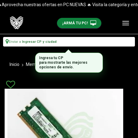
provecha nuestras ofertas en PC NUEVAS 🔥 Visita la categoría y entér
¡ARMÁ TU PC!
Enviar a
Ingresar CP y ciudad
Ingresa tu CP
para mostrarte las mejores
Inicio
Memorias Ram
Ddr 3
opciones de envío.