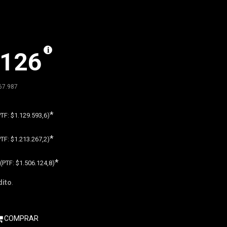
.126
67.987
*
PTF:
$1.129.593,6)
*
PTF:
$1.213.267,2)
*
(PTF:
$1.506.124,8)
dito
.
COMPRAR