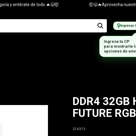
a y entérate de todo 🔥😉🤯
🤯😉🔥Aprovecha nuestras of
Ingresar 
DDR4 32GB 
FUTURE RG
214313