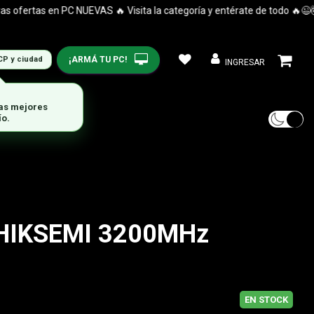
ertas en PC NUEVAS 🔥 Visita la categoría y entérate de todo 🔥😉🤯
¡ARMÁ TU PC!
CP y ciudad
INGRESAR
HIKSEMI 3200MHz
B
EN STOCK