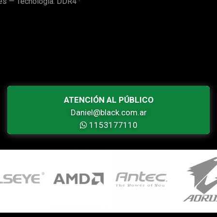
 — Tecnología: DDR4 ·
ATENCIÓN AL PÚBLICO
Daniel@black.com.ar
1153177110