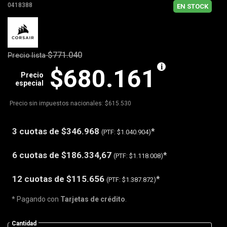
0418388
EN STOCK
$771.040
Precio lista
$680.161
Precio
especial
Precio sin impuestos nacionales: $615.530
3 cuotas de
$346.968
*
(PTF:
$1.040.904)
6 cuotas de
$186.334,67
*
(PTF:
$1.118.008)
12 cuotas de
$115.656
*
(PTF:
$1.387.872)
* Pagando con
Tarjetas de crédito
.
Cantidad