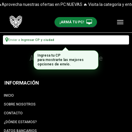
Aprovecha nuestras ofertas en PC NUEVAS 🔥 Visita la categoría y enté
¡ARMÁ TU PC!
Enviar a
Ingresar CP y ciudad
Ingresa tu CP
Artículo no disponible
para mostrarte las mejores
opciones de envío.
INFORMACIÓN
INICIO
SOBRE NOSOTROS
CONTACTO
¿DÓNDE ESTAMOS?
DATOS BANCARIOS