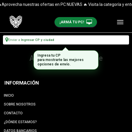
Aprovecha nuestras ofertas en PC NUEVAS 🔥 Visita la categoría y enté
¡ARMÁ TU PC!
Enviar a
Ingresar CP y ciudad
Ingresa tu CP
Artículo no disponible
para mostrarte las mejores
opciones de envío.
INFORMACIÓN
INICIO
SOBRE NOSOTROS
CONTACTO
¿DÓNDE ESTAMOS?
DATOS BANCARIOS