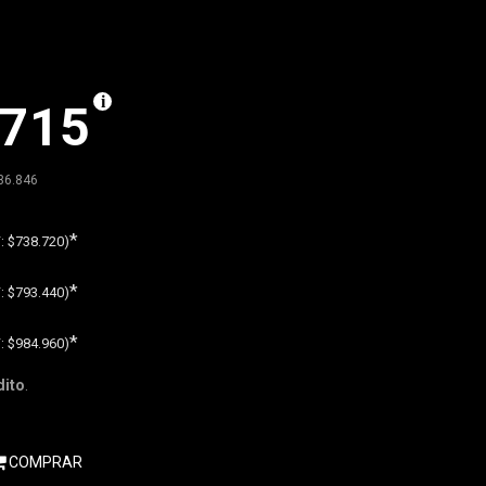
.715
36.846
*
F:
$738.720)
*
F:
$793.440)
*
F:
$984.960)
dito
.
COMPRAR