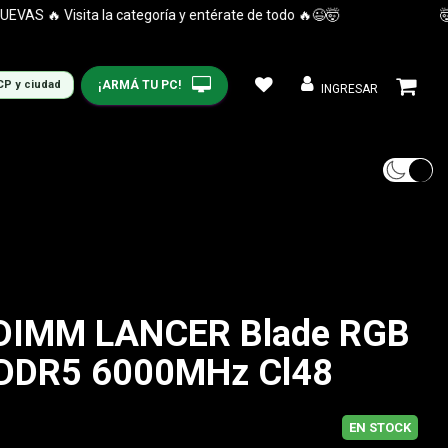
 🔥 Visita la categoría y entérate de todo 🔥😉🤯
🤯😉
¡ARMÁ TU PC!
CP y ciudad
INGRESAR
UDIMM LANCER Blade RGB
 DDR5 6000MHz Cl48
EN STOCK