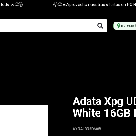
o 🔥😉🤯
🤯😉🔥Aprovecha nuestras ofertas en PC NUEVAS
Ingresar 
Adata Xpg 
White 16GB
AXRALBR6D60W