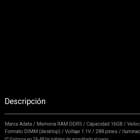
Descripción
Marca Adata / Memoria RAM DDR5 / Capacidad 16GB / Velo
Formato DIMM (desktop) / Voltaje 1.1V / 288 pines / Ilumina
📦 Entrega en 24-48 hs hábiles de acreditado el pago