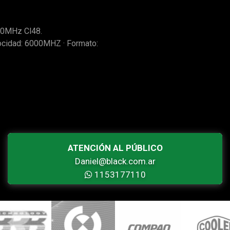
0MHz Cl48.
locidad: 6000MHZ · Formato:
ATENCIÓN AL PÚBLICO
Daniel@black.com.ar
1153177110