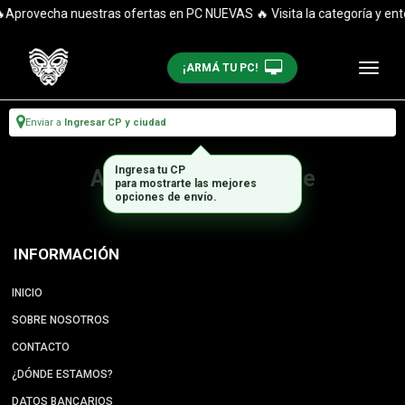
Aprovecha nuestras ofertas en PC NUEVAS 🔥 Visita la categoría y ent
¡ARMÁ TU PC!
Enviar a
Ingresar CP y ciudad
Ingresa tu CP
Artículo no disponible
para mostrarte las mejores
opciones de envío.
INFORMACIÓN
INICIO
SOBRE NOSOTROS
CONTACTO
¿DÓNDE ESTAMOS?
DATOS BANCARIOS