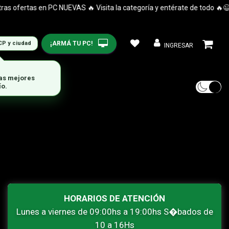
 ofertas en PC NUEVAS 🔥 Visita la categoría y entérate de todo 🔥😉
¡ARMÁ TU PC!
CP y ciudad
INGRESAR
las mejores
ío.
HORARIOS DE ATENCIÓN
Lunes a viernes de 09:00hs a 19:00hs S�bados de
10 a 16Hs