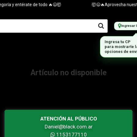
ría y entérate de todo 🔥😉🤯
🤯😉🔥Aprovecha nuestras
Ingresar 
Ingresa tu CP
para mostrarte 
opciones de env
Artículo no disponible
ATENCIÓN AL PÚBLICO
Daniel@black.com.ar
1153177110