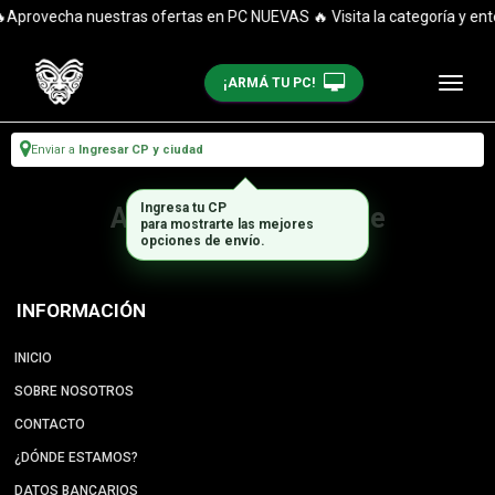
Aprovecha nuestras ofertas en PC NUEVAS 🔥 Visita la categoría y ent
¡ARMÁ TU PC!
Enviar a
Ingresar CP y ciudad
Ingresa tu CP
Artículo no disponible
para mostrarte las mejores
opciones de envío.
INFORMACIÓN
INICIO
SOBRE NOSOTROS
CONTACTO
¿DÓNDE ESTAMOS?
DATOS BANCARIOS