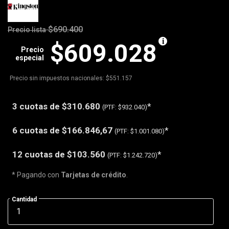
$690.400
Precio lista
$609.028
Precio
especial
Precio sin impuestos nacionales: $551.157
3 cuotas de
$310.680
*
(PTF:
$932.040)
6 cuotas de
$166.846,67
*
(PTF:
$1.001.080)
12 cuotas de
$103.560
*
(PTF:
$1.242.720)
* Pagando con
Tarjetas de crédito
.
Cantidad