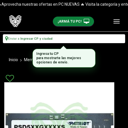
provecha nuestras ofertas en PC NUEVAS 🔥 Visita la categoría y entér
¡ARMÁ TU PC!
Enviar a
Ingresar CP y ciudad
Ingresa tu CP
para mostrarte las mejores
Inicio
Memorias Ram
Ddr 5
opciones de envío.