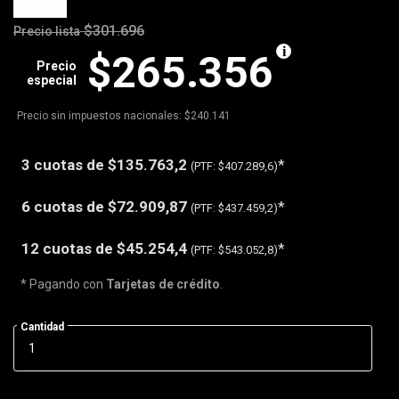
$301.696
Precio lista
$265.356
Precio
especial
Precio sin impuestos nacionales: $240.141
3 cuotas de
$135.763,2
*
(PTF:
$407.289,6)
6 cuotas de
$72.909,87
*
(PTF:
$437.459,2)
12 cuotas de
$45.254,4
*
(PTF:
$543.052,8)
* Pagando con
Tarjetas de crédito
.
Cantidad