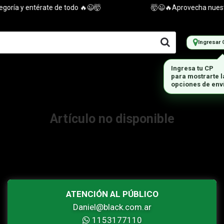
oría y entérate de todo 🔥😉🤯
🤯😉🔥Aprovecha nuestras
Ingresar 
Ingresa tu CP
para mostrarte 
opciones de env
Artículo no disponible
ATENCIÓN AL PÚBLICO
Daniel@black.com.ar
1153177110