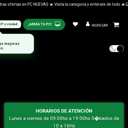
 ofertas en PC NUEVAS 🔥 Visita la categoría y entérate de todo 🔥😉
¡ARMÁ TU PC!
CP y ciudad
INGRESAR
las mejores
ío.
HORARIOS DE ATENCIÓN
Lunes a viernes de 09:00hs a 19:00hs S�bados de
10 a 16Hs